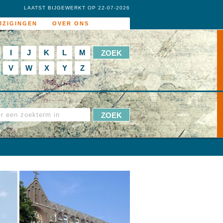
LAATST BIJGEWERKT OP 22-07-2026
JZIGINGEN
OVER ONS
I
J
K
L
M
V
W
X
Y
Z