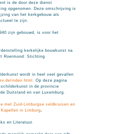
nt is de door deze dienst
ving opgenomen. Deze omschrijving is
ijzing van het kerkgebouw als
ctueel te zijn.
940 zijn gebouwd, is voor het
rdenstelling kerkelijke bouwkunst na
t Roermond: Stichting
derkunst wordt in heel veel gevallen
ev.de/index.html
. Op deze pagina
sschilderkunst in de provincie
nde Duitsland en van Luxemburg.
ite met Zuid-Limburgse veldkruisen en
 Kapellen in Limburg
.
nks en Literatuur.