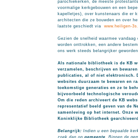
parochiekerken, de meeste protestants
voormalige kerkgebouwen en een beperk
kapelletjes), over kunstenaars die er
architecten die ze bouwden en over hei
laatste geschiedt via
www.heiligen-3s
Gezien de snelheid waarmee vandaag d
worden onttrokken, een andere bestemm
ons werk steeds belangrijker geworden
Als nationale bibliotheek is de KB w
verzamelen, beschrijven en bewaren
publicaties, al of niet elektronisch.
websites duurzaam te bewaren en ra
toekomstige generaties en ze te beh
bijvoorbeeld technologische veroud
Om die reden archiveert de KB websi
representatief beeld geven van de N
samenleving op het internet. Onze w
Koninklijke Bibliotheek gearchivee
Belangrijk:
Indien u een bepaalde ker
zoek dan op
gemeente
. Binnen de ge