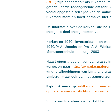
(RCE)
zijn aangemerkt als rijksmonume
geformuleerde redengevende omschrij
veelal opgesteld ten tijde van de aanw
rijksmonument en hoeft derhalve niet a
De informatie over de kerken, die na 1
overgrote deel overgenomen van:
Kerken na 1940: Inventarisatie en waa
1940/Dr A. Jacobs en Drs. A.A. Wiekar
Monumentenhuis Limburg, 2003
Naast eigen afbeeldingen van glasschil
verwezen naar
http://www.glasmalerei-
vindt u afbeeldingen van bijna alle gla
Limburg, maar ook van het aangrenze
Kijk ook eens op
veldkruus.nl, een s
op de site van de
Stichting Kruisen en
Voor meer literatuur zie het tabblad Li