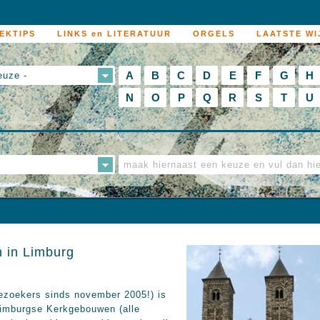
EKTIPS
LINKS en LITERATUUR
ORGELS
LAATSTE WI
A
B
C
D
E
F
G
H
euze -
N
O
P
Q
R
S
T
U
n in Limburg
bezoekers sinds november 2005!) is
Limburgse Kerkgebouwen (alle