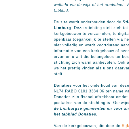
wellicht via de wijk of het stadsdeel. 
tabblad.
De site wordt onderhouden door de
St
Limburg
. Deze stichting stelt zich t
kerkgebouwen te verzamelen, te digita
openbaar toegankelijk te stellen via he
niet volledig en wordt voortdurend aan
informatie van een kerkgebouw of over 
ervan en u wilt die belangeloos ter be
stichting zich warm aanbevolen. Ook 
we het prettig vinden als u ons daarva
stelt.
Donaties
voor het onderhoud van deze 
NL74 RABO 0101 3384 06 ten name va
Donaties zijn fiscaal aftrekbaar omdat 
postadres van de stichting is: Goswij
de Limburgse gemeenten en voor and
het tabblad Donaties.
Van de kerkgebouwen, die door de
Rij