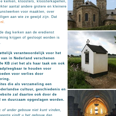
e kerken, kloosters, kloosterkapellen,
ter aantal andere grotere en kleinere
 kunstwerken voor maakten, over
ligen aan wie ze gewijd zijn. Dat
.nl
.
e dag kerken aan de eredienst
ing krijgen of gesloopt worden is
.
ettelijk verantwoordelijk voor het
 van in Nederland verschenen
 De KB ziet het als haar taak om ook
adpleegbaar te houden voor
oeden voor verlies door
ering.
tes die als verzameling een
ederlandse cultuur, geschiedenis en
ebsite zal daartoe ook door de
rd en duurzaam opgeslagen worden.
k of ander gebouw niet kunt vinden,
meente vindt u het gebouw dan