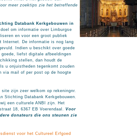
Voor meer zoektips zie het betreffende
ichting Databank Kerkgebouwen in
ot doel om informatie over Limburgse
liseren en voor een groot publiek
t Internet. De informatie is nog lang
gevuld. Indien u beschikt over goede
goede, liefst digitale afbeeldingen
schikking stellen, dan houdt de
als u onjuistheden tegenkomt zouden
n via mail of per post op de hoogte
site zijn zeer welkom op rekeningnr.
n Stichting Databank Kerkgebouwen.
wij een culturele ANBI zijn. Het
nstraat 18, 6367 EB Voerendaal.
Voor
ere donateurs die ons steunen zie
ksdienst voor het Cultureel Erfgoed