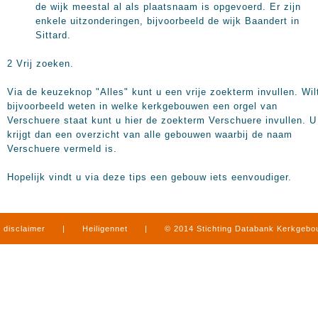
de wijk meestal al als plaatsnaam is opgevoerd. Er zijn
enkele uitzonderingen, bijvoorbeeld de wijk Baandert in
Sittard.
2 Vrij zoeken.
Via de keuzeknop "Alles" kunt u een vrije zoekterm invullen. Wil
bijvoorbeeld weten in welke kerkgebouwen een orgel van
Verschuere staat kunt u hier de zoekterm Verschuere invullen. U
krijgt dan een overzicht van alle gebouwen waarbij de naam
Verschuere vermeld is.
Hopelijk vindt u via deze tips een gebouw iets eenvoudiger.
disclaimer
|
Heiligennet
|
© 2014 Stichting Databank Kerkgeb
in Limburg
|
produced by
www.mediamens.nl