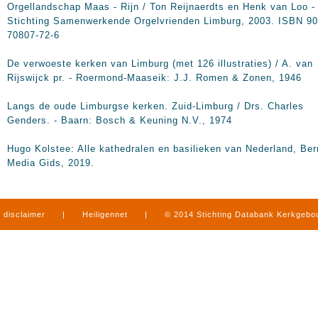
Orgellandschap Maas - Rijn / Ton Reijnaerdts en Henk van Loo -
Stichting Samenwerkende Orgelvrienden Limburg, 2003. ISBN 90
70807-72-6
De verwoeste kerken van Limburg (met 126 illustraties) / A. van
Rijswijck pr. - Roermond-Maaseik: J.J. Romen & Zonen, 1946
Langs de oude Limburgse kerken. Zuid-Limburg / Drs. Charles
Genders. - Baarn: Bosch & Keuning N.V., 1974
Hugo Kolstee: Alle kathedralen en basilieken van Nederland, Be
Media Gids, 2019.
disclaimer
|
Heiligennet
|
© 2014 Stichting Databank Kerkgeb
in Limburg
|
produced by
www.mediamens.nl