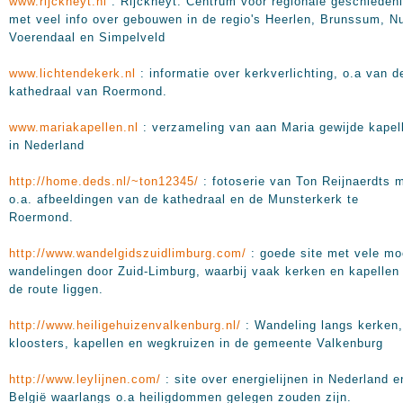
www.rijckheyt.nl
: Rijckheyt: Centrum voor regionale geschieden
met veel info over gebouwen in de regio's Heerlen, Brunssum, N
Voerendaal en Simpelveld
www.lichtendekerk.nl
: informatie over kerkverlichting, o.a van d
kathedraal van Roermond.
www.mariakapellen.nl
: verzameling van aan Maria gewijde kapel
in Nederland
http://home.deds.nl/~ton12345/
: fotoserie van Ton Reijnaerdts 
o.a. afbeeldingen van de kathedraal en de Munsterkerk te
Roermond.
http://www.wandelgidszuidlimburg.com/
: goede site met vele mo
wandelingen door Zuid-Limburg, waarbij vaak kerken en kapellen
de route liggen.
http://www.heiligehuizenvalkenburg.nl/
: Wandeling langs kerken,
kloosters, kapellen en wegkruizen in de gemeente Valkenburg
http://www.leylijnen.com/
: site over energielijnen in Nederland e
België waarlangs o.a heiligdommen gelegen zouden zijn.