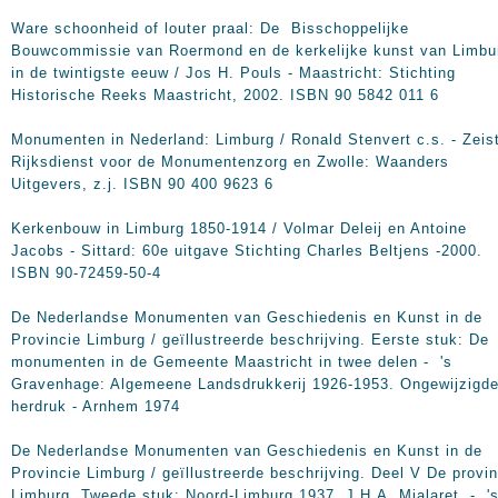
Ware schoonheid of louter praal: De Bisschoppelijke
Bouwcommissie van Roermond en de kerkelijke kunst van Limbu
in de twintigste eeuw / Jos H. Pouls - Maastricht: Stichting
Historische Reeks Maastricht, 2002. ISBN 90 5842 011 6
Monumenten in Nederland: Limburg / Ronald Stenvert c.s. - Zeis
Rijksdienst voor de Monumentenzorg en Zwolle: Waanders
Uitgevers, z.j. ISBN 90 400 9623 6
Kerkenbouw in Limburg 1850-1914 / Volmar Deleij en Antoine
Jacobs - Sittard: 60e uitgave Stichting Charles Beltjens -2000.
ISBN 90-72459-50-4
De Nederlandse Monumenten van Geschiedenis en Kunst in de
Provincie Limburg / geïllustreerde beschrijving. Eerste stuk: De
monumenten in de Gemeente Maastricht in twee delen - 's
Gravenhage: Algemeene Landsdrukkerij 1926-1953. Ongewijzigd
herdruk - Arnhem 1974
De Nederlandse Monumenten van Geschiedenis en Kunst in de
Provincie Limburg / geïllustreerde beschrijving. Deel V De provin
Limburg, Tweede stuk: Noord-Limburg 1937, J.H.A. Mialaret - '