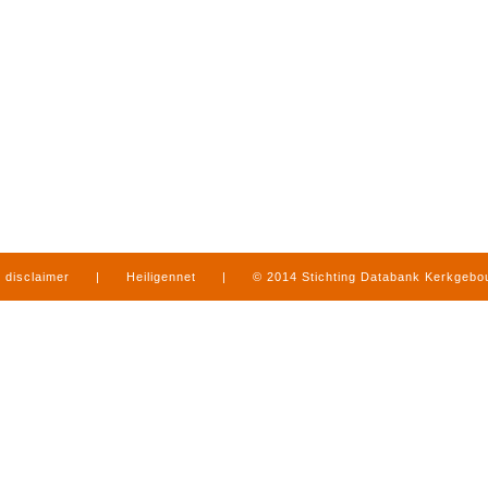
disclaimer
|
Heiligennet
|
© 2014 Stichting Databank Kerkgeb
in Limburg
|
produced by
www.mediamens.nl