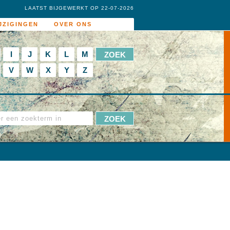
LAATST BIJGEWERKT OP 22-07-2026
JZIGINGEN
OVER ONS
I
J
K
L
M
V
W
X
Y
Z