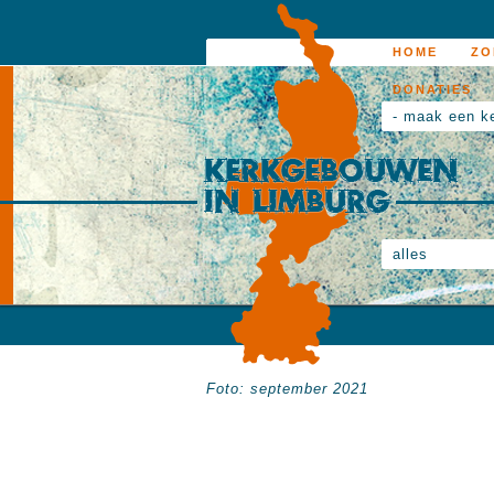
HOME
ZO
DONATIES
- maak een k
alles
Foto: september 2021