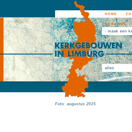
HOME
ZO
DONATIES
- maak een k
alles
Foto: augustus 2015