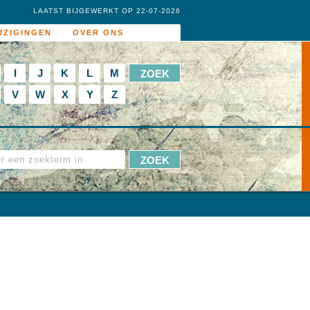
LAATST BIJGEWERKT OP 22-07-2026
JZIGINGEN
OVER ONS
I
J
K
L
M
V
W
X
Y
Z