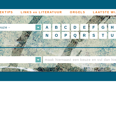
EKTIPS
LINKS en LITERATUUR
ORGELS
LAATSTE WI
A
B
C
D
E
F
G
H
euze -
N
O
P
Q
R
S
T
U