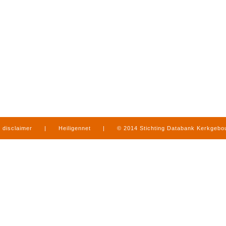
disclaimer
|
Heiligennet
|
© 2014 Stichting Databank Kerkgeb
in Limburg
|
produced by
www.mediamens.nl