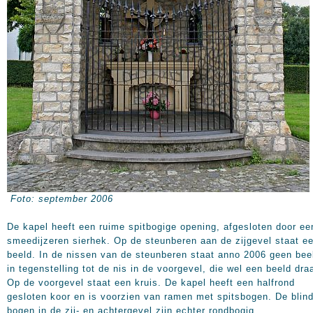
Foto: september 2006
De kapel heeft een ruime spitbogige opening, afgesloten door ee
smeedijzeren sierhek. Op de steunberen aan de zijgevel staat e
beeld. In de nissen van de steunberen staat anno 2006 geen bee
in tegenstelling tot de nis in de voorgevel, die wel een beeld dra
Op de voorgevel staat een kruis. De kapel heeft een halfrond
gesloten koor en is voorzien van ramen met spitsbogen. De blin
bogen in de zij- en achtergevel zijn echter rondbogig.