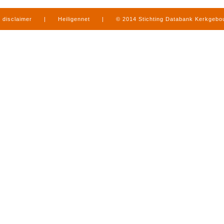
disclaimer
|
Heiligennet
|
© 2014 Stichting Databank Kerkgeb
in Limburg
|
produced by
www.mediamens.nl