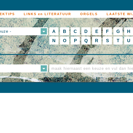
EKTIPS
LINKS en LITERATUUR
ORGELS
LAATSTE WI
A
B
C
D
E
F
G
H
euze -
N
O
P
Q
R
S
T
U