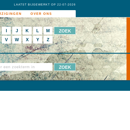
LAATST BIJGEWERKT OP 22-07-2026
JZIGINGEN
OVER ONS
I
J
K
L
M
V
W
X
Y
Z