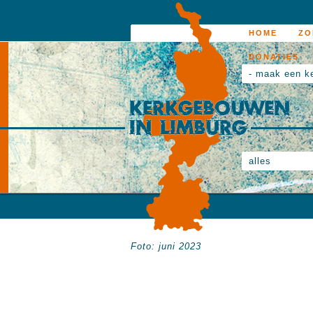
HOME
ZO
DONATIES
- maak een k
alles
Foto: juni 2023