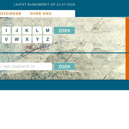
LAATST BIJGEWERKT OP 22-07-2026
JZIGINGEN
OVER ONS
I
J
K
L
M
V
W
X
Y
Z