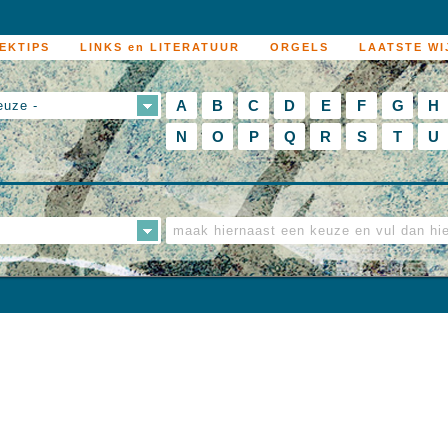
EKTIPS
LINKS en LITERATUUR
ORGELS
LAATSTE WI
A
B
C
D
E
F
G
H
euze -
N
O
P
Q
R
S
T
U