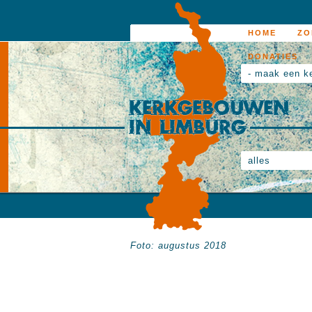
HOME
ZO
DONATIES
- maak een k
alles
Foto: augustus 2018