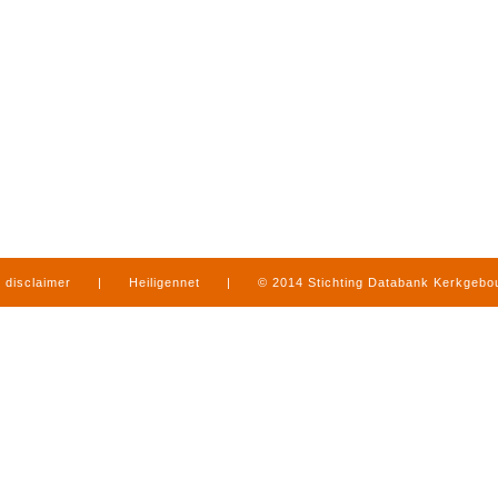
disclaimer
|
Heiligennet
|
© 2014 Stichting Databank Kerkgeb
in Limburg
|
produced by
www.mediamens.nl