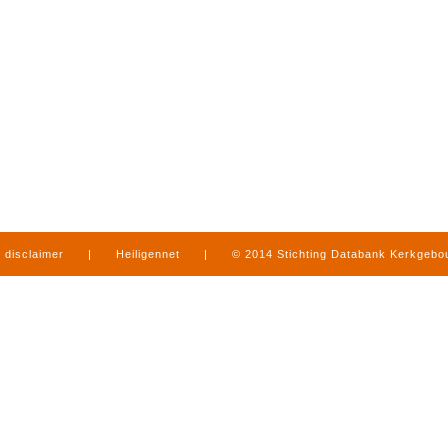
disclaimer
|
Heiligennet
|
© 2014 Stichting Databank Kerkgeb
in Limburg
|
produced by
www.mediamens.nl