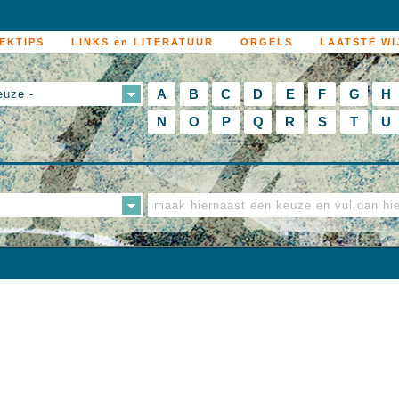
EKTIPS
LINKS en LITERATUUR
ORGELS
LAATSTE WI
A
B
C
D
E
F
G
H
euze -
N
O
P
Q
R
S
T
U