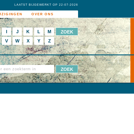
LAATST BIJGEWERKT OP 22-07-2026
JZIGINGEN
OVER ONS
I
J
K
L
M
V
W
X
Y
Z