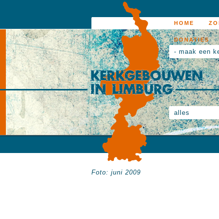
HOME
ZO
DONATIES
- maak een k
alles
Foto: juni 2009