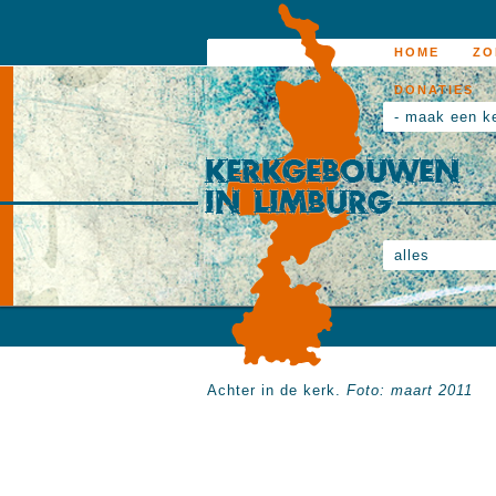
HOME
ZO
DONATIES
- maak een k
alles
Achter in de kerk.
Foto: maart 2011