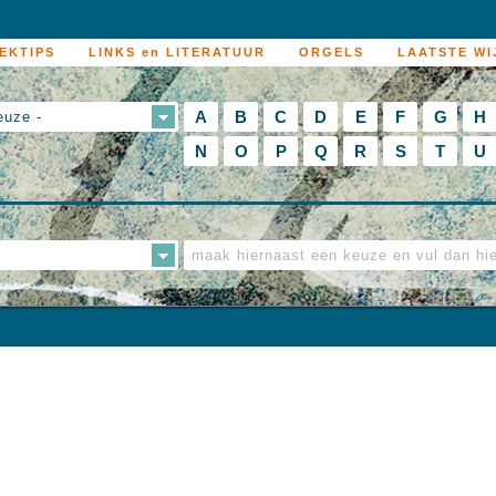
EKTIPS
LINKS en LITERATUUR
ORGELS
LAATSTE WI
A
B
C
D
E
F
G
H
euze -
N
O
P
Q
R
S
T
U