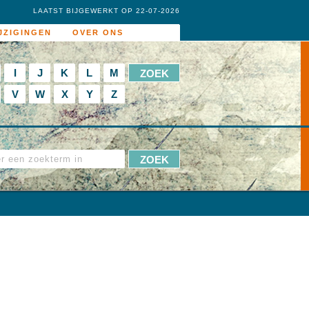
LAATST BIJGEWERKT OP 22-07-2026
JZIGINGEN
OVER ONS
I
J
K
L
M
V
W
X
Y
Z