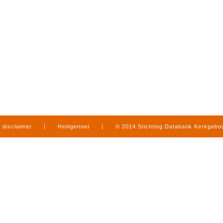
disclaimer
|
Heiligennet
|
© 2014 Stichting Databank Kerkgeb
in Limburg
|
produced by
www.mediamens.nl