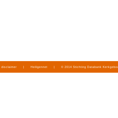
disclaimer
|
Heiligennet
|
© 2014 Stichting Databank Kerkgeb
in Limburg
|
produced by
www.mediamens.nl