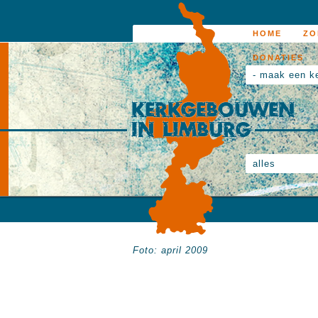
HOME
ZO
DONATIES
- maak een k
alles
Foto: april 2009