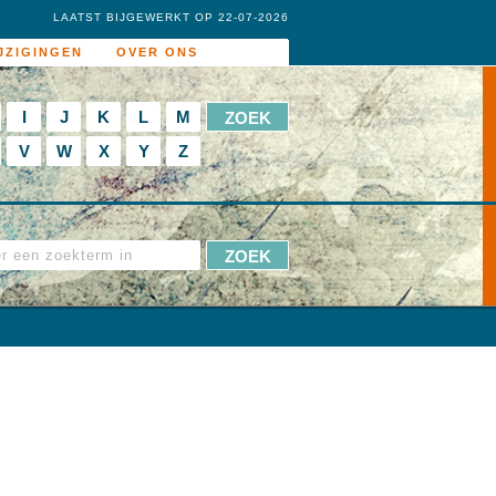
LAATST BIJGEWERKT OP 22-07-2026
JZIGINGEN
OVER ONS
I
J
K
L
M
V
W
X
Y
Z