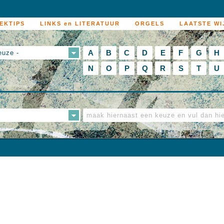
EKTIPS
LINKS en LITERATUUR
ORGELS
LAATSTE WI
A
B
C
D
E
F
G
H
euze -
N
O
P
Q
R
S
T
U