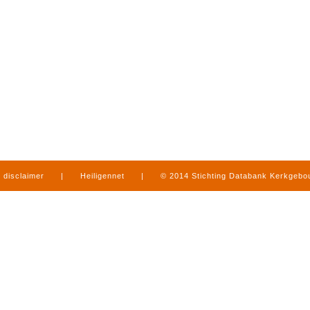
disclaimer
|
Heiligennet
|
© 2014 Stichting Databank Kerkgeb
in Limburg
|
produced by
www.mediamens.nl