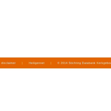
disclaimer
|
Heiligennet
|
© 2014 Stichting Databank Kerkgeb
in Limburg
|
produced by
www.mediamens.nl