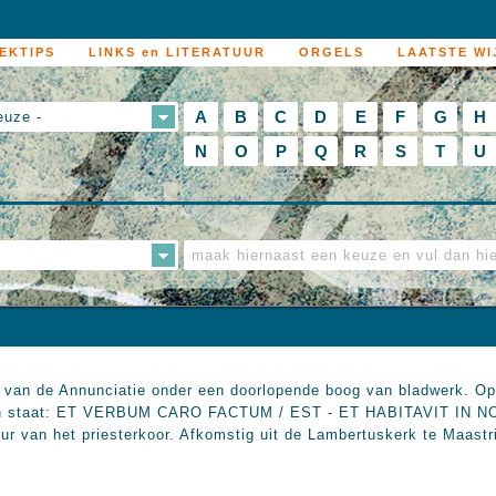
EKTIPS
LINKS en LITERATUUR
ORGELS
LAATSTE WI
A
B
C
D
E
F
G
H
euze -
N
O
P
Q
R
S
T
U
 van de Annunciatie onder een doorlopende boog van bladwerk. Op
staat: ET VERBUM CARO FACTUM / EST - ET HABITAVIT IN NOB
ur van het priesterkoor. Afkomstig uit de Lambertuskerk te Maastr