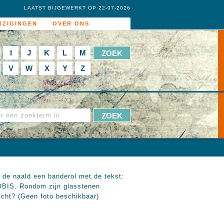
LAATST BIJGEWERKT OP 22-07-2026
JZIGINGEN
OVER ONS
I
J
K
L
M
V
W
X
Y
Z
 de naald een banderol met de tekst:
IS. Rondom zijn glasstenen
icht? (Geen foto beschikbaar)