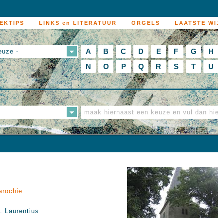
EKTIPS
LINKS en LITERATUUR
ORGELS
LAATSTE WI
A
B
C
D
E
F
G
H
euze -
N
O
P
Q
R
S
T
U
arochie
. Laurentius