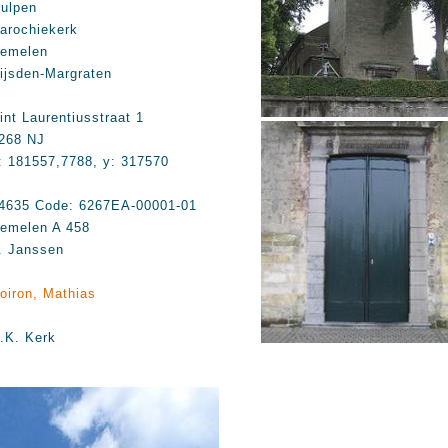
ulpen
arochiekerk
emelen
ijsden-Margraten
int Laurentiusstraat 1
268 NJ
: 181557,7788, y: 317570
4635 Code: 6267EA-00001-01
emelen A 458
. Janssen
oiron, Mathias
.K. Kerk