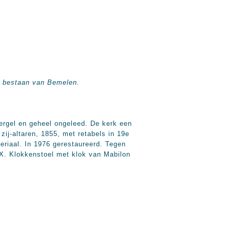
rig bestaan van Bemelen.
ergel en geheel ongeleed. De kerk een
ij-altaren, 1855, met retabels in 19e
riaal. In 1976 gerestaureerd. Tegen
IX. Klokkenstoel met klok van Mabilon