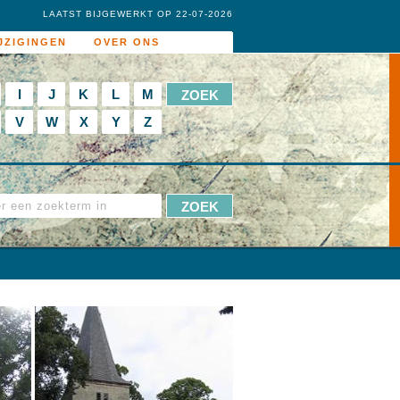
LAATST BIJGEWERKT OP 22-07-2026
JZIGINGEN
OVER ONS
I
J
K
L
M
V
W
X
Y
Z