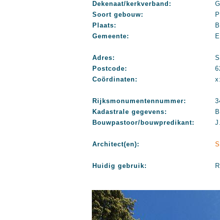
Dekenaat/kerkverband:
G
Soort gebouw:
P
Plaats:
B
Gemeente:
E
Adres:
S
Postcode:
6
Coördinaten:
x
Rijksmonumentennummer:
3
Kadastrale gegevens:
B
Bouwpastoor/bouwpredikant:
J
Architect(en):
S
Huidig gebruik:
R