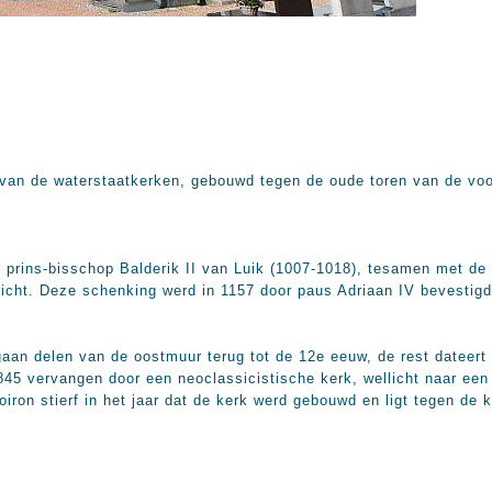
 van de waterstaatkerken, gebouwd tegen de oude toren van de voo
r prins-bisschop Balderik II van Luik (1007-1018), tesamen met d
richt. Deze schenking werd in 1157 door paus Adriaan IV bevestig
an delen van de oostmuur terug tot de 12e eeuw, de rest dateert u
845 vervangen door een neoclassicistische kerk, wellicht naar ee
iron stierf in het jaar dat de kerk werd gebouwd en ligt tegen de 