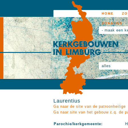
HOME
ZO
DONATIES
- maak een k
alles
Laurentius
Ga naar de site van de patroonheilige
Ga naar site van het gebouw c.q. de p
Parochie/kerkgemeente:
H