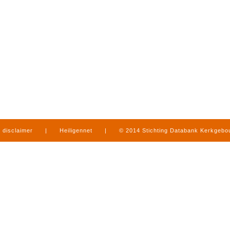
disclaimer
|
Heiligennet
|
© 2014 Stichting Databank Kerkgeb
in Limburg
|
produced by
www.mediamens.nl