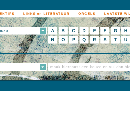
EKTIPS
LINKS en LITERATUUR
ORGELS
LAATSTE WI
A
B
C
D
E
F
G
H
euze -
N
O
P
Q
R
S
T
U