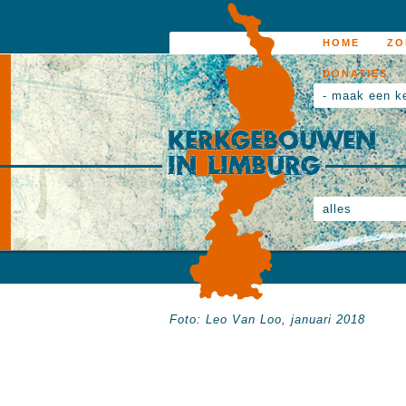
HOME
ZO
DONATIES
- maak een k
alles
Foto: Leo Van Loo, januari 2018