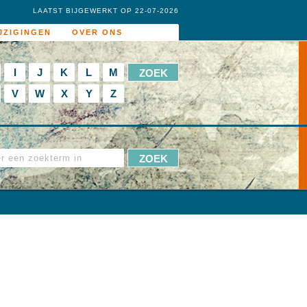
LAATST BIJGEWERKT OP 22-07-2026
JZIGINGEN
OVER ONS
I
J
K
L
M
V
W
X
Y
Z