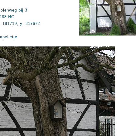
olenweg bij 3
268 NG
: 181719, y: 317672
apelletje