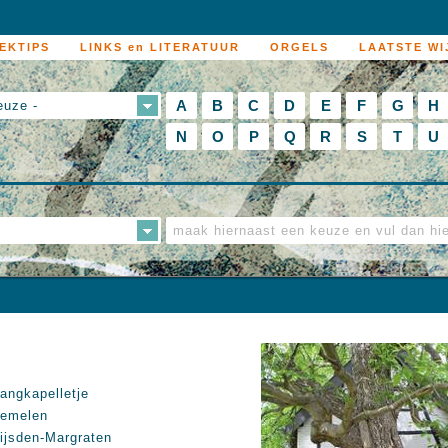
EKTIPS
LINKS en LITERATUUR
ORGELS
LAATSTE WI
A
B
C
D
E
F
G
H
euze -
N
O
P
Q
R
S
T
U
angkapelletje
emelen
ijsden-Margraten