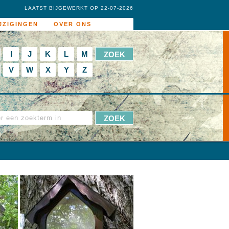
LAATST BIJGEWERKT OP 22-07-2026
JZIGINGEN
OVER ONS
I
J
K
L
M
V
W
X
Y
Z