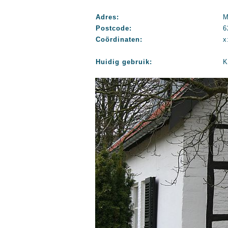
Adres:
M
Postcode:
6
Coördinaten:
x
Huidig gebruik:
K