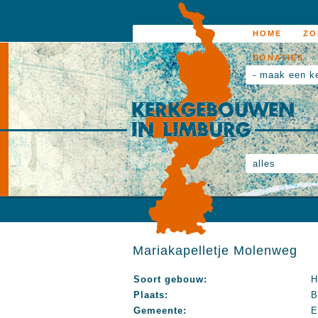
HOME
ZO
DONATIES
- maak een k
alles
Mariakapelletje Molenweg
Soort gebouw:
H
Plaats:
B
Gemeente:
E