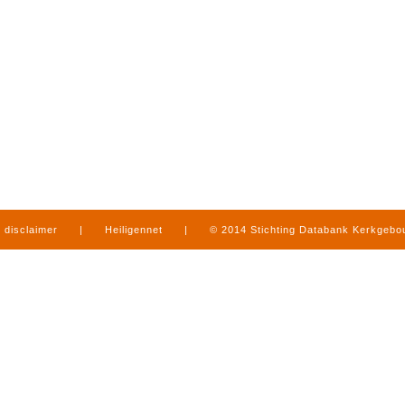
disclaimer
|
Heiligennet
|
© 2014 Stichting Databank Kerkgeb
in Limburg
|
produced by
www.mediamens.nl