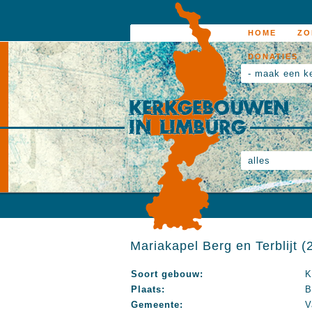
HOME
ZO
DONATIES
- maak een k
alles
Mariakapel Berg en Terblijt (
Soort gebouw:
K
Plaats:
B
Gemeente:
V