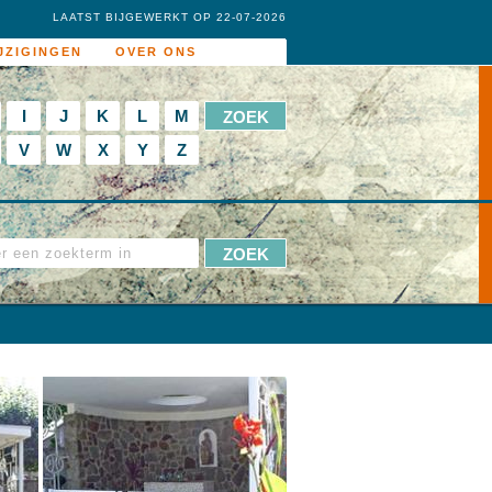
LAATST BIJGEWERKT OP 22-07-2026
JZIGINGEN
OVER ONS
I
J
K
L
M
V
W
X
Y
Z