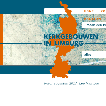
HOME
ZO
DONATIES
- maak een k
alles
Foto: augustus 2017, Leo Van Loo