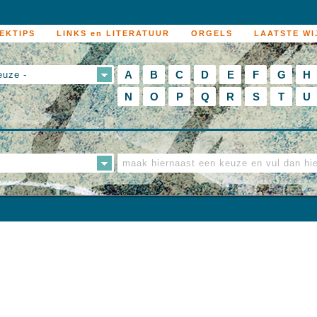
EKTIPS
LINKS en LITERATUUR
ORGELS
LAATSTE WI
A
B
C
D
E
F
G
H
euze -
N
O
P
Q
R
S
T
U