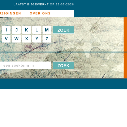
LAATST BIJGEWERKT OP 22-07-2026
JZIGINGEN
OVER ONS
I
J
K
L
M
V
W
X
Y
Z