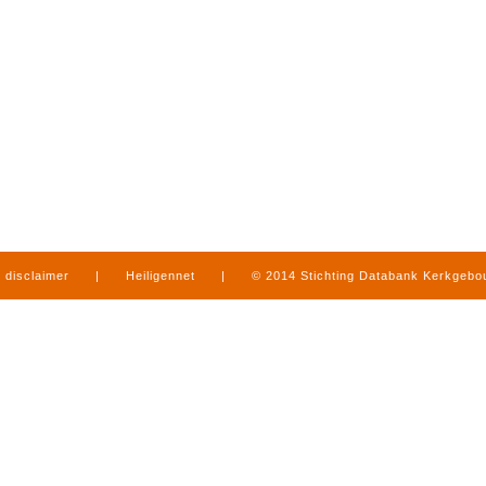
disclaimer
|
Heiligennet
|
© 2014 Stichting Databank Kerkgeb
in Limburg
|
produced by
www.mediamens.nl