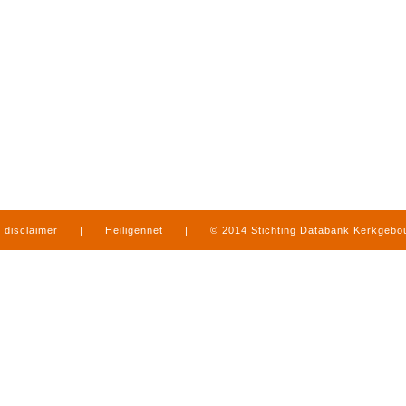
disclaimer
|
Heiligennet
|
© 2014 Stichting Databank Kerkgeb
in Limburg
|
produced by
www.mediamens.nl