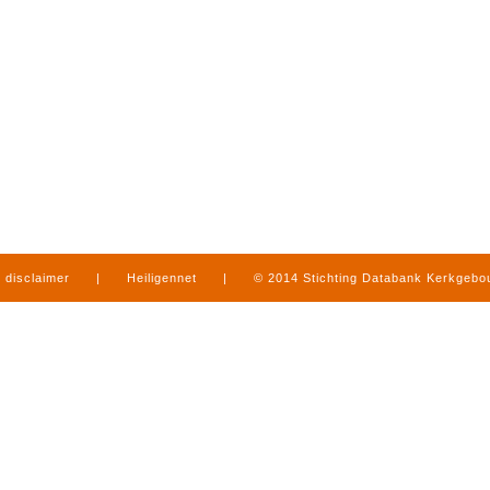
disclaimer
|
Heiligennet
|
© 2014 Stichting Databank Kerkgeb
in Limburg
|
produced by
www.mediamens.nl