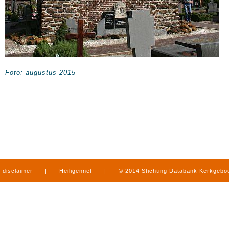
Foto: augustus 2015
disclaimer
|
Heiligennet
|
© 2014 Stichting Databank Kerkgeb
in Limburg
|
produced by
www.mediamens.nl