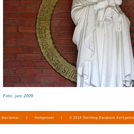
Foto: juni 2009
disclaimer
|
Heiligennet
|
© 2014 Stichting Databank Kerkgeb
in Limburg
|
produced by
www.mediamens.nl