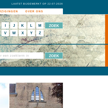
LAATST BIJGEWERKT OP 22-07-2026
JZIGINGEN
OVER ONS
I
J
K
L
M
V
W
X
Y
Z