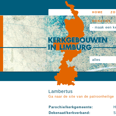
HOME
ZO
DONATIES
- maak een k
alles
Lambertus
Ga naar de site van de patroonheilige
Parochie/kerkgemeente:
H
Dekenaat/kerkverband:
S