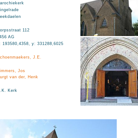
arochiekerk
ingelrade
eekdaelen
orpsstraat 112
456 AG
: 193580,4358, y: 331288,6025
choenmaekers, J.E.
immers, Jos
urgt van der, Henk
.K. Kerk