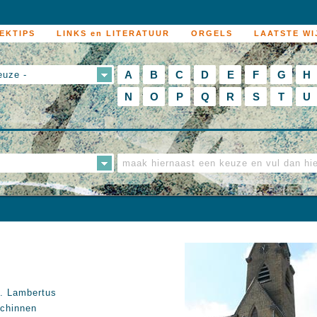
EKTIPS
LINKS en LITERATUUR
ORGELS
LAATSTE WI
A
B
C
D
E
F
G
H
euze -
N
O
P
Q
R
S
T
U
. Lambertus
chinnen