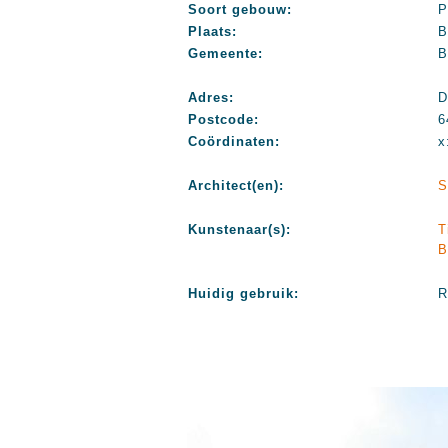
Soort gebouw:
P
Plaats:
B
Gemeente:
B
Adres:
D
Postcode:
6
Coördinaten:
x
Architect(en):
S
Kunstenaar(s):
T
B
Huidig gebruik:
R