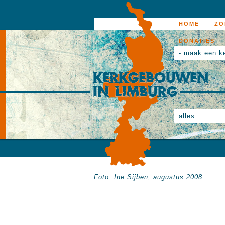
HOME
ZO
DONATIES
- maak een k
alles
Foto: Ine Sijben, augustus 2008