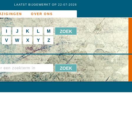
LAATST BIJGEWERKT OP 22-07-2026
JZIGINGEN
OVER ONS
I
J
K
L
M
V
W
X
Y
Z