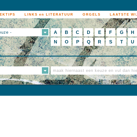
EKTIPS
LINKS en LITERATUUR
ORGELS
LAATSTE WI
A
B
C
D
E
F
G
H
euze -
N
O
P
Q
R
S
T
U