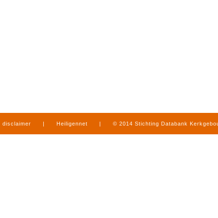
disclaimer
|
Heiligennet
|
© 2014 Stichting Databank Kerkgeb
in Limburg
|
produced by
www.mediamens.nl