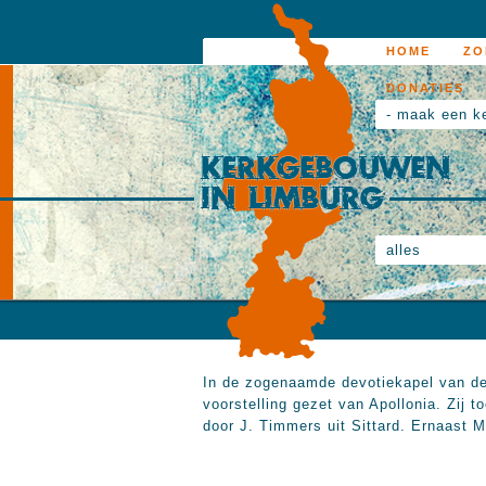
HOME
ZO
DONATIES
- maak een k
alles
In de zogenaamde devotiekapel van de 
voorstelling gezet van Apollonia. Zij 
door J. Timmers uit Sittard. Ernaast 