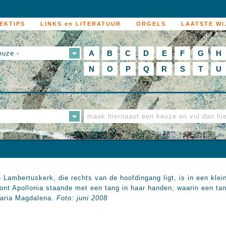
EKTIPS
LINKS en LITERATUUR
ORGELS
LAATSTE WI
A
B
C
D
E
F
G
H
euze -
N
O
P
Q
R
S
T
U
Lambertuskerk, die rechts van de hoofdingang ligt, is in een kle
toont Apollonia staande met een tang in haar handen, waarin een t
Maria Magdalena.
Foto: juni 2008