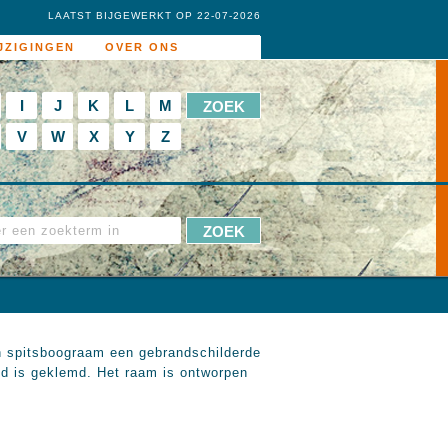
LAATST BIJGEWERKT OP 22-07-2026
JZIGINGEN
OVER ONS
I
J
K
L
M
V
W
X
Y
Z
in spitsboograam een gebrandschilderde
and is geklemd. Het raam is ontworpen