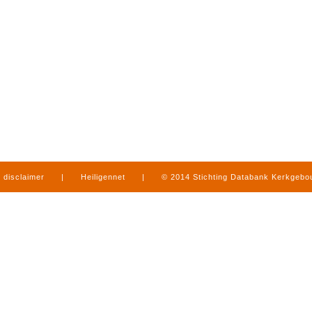
disclaimer
|
Heiligennet
|
© 2014 Stichting Databank Kerkgeb
in Limburg
|
produced by
www.mediamens.nl