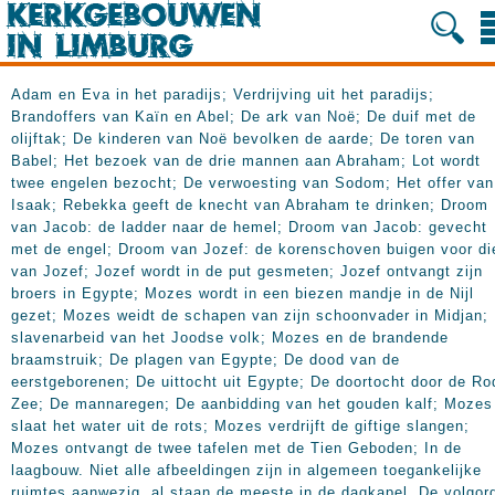
Adam en Eva in het paradijs; Verdrijving uit het paradijs;
Brandoffers van Kaïn en Abel; De ark van Noë; De duif met de
olijftak; De kinderen van Noë bevolken de aarde; De toren van
Babel; Het bezoek van de drie mannen aan Abraham; Lot wordt
twee engelen bezocht; De verwoesting van Sodom; Het offer van
Isaak; Rebekka geeft de knecht van Abraham te drinken; Droom
van Jacob: de ladder naar de hemel; Droom van Jacob: gevecht
met de engel; Droom van Jozef: de korenschoven buigen voor di
van Jozef; Jozef wordt in de put gesmeten; Jozef ontvangt zijn
broers in Egypte; Mozes wordt in een biezen mandje in de Nijl
gezet; Mozes weidt de schapen van zijn schoonvader in Midjan;
slavenarbeid van het Joodse volk; Mozes en de brandende
braamstruik; De plagen van Egypte; De dood van de
eerstgeborenen; De uittocht uit Egypte; De doortocht door de Ro
Zee; De mannaregen; De aanbidding van het gouden kalf; Mozes
slaat het water uit de rots; Mozes verdrijft de giftige slangen;
Mozes ontvangt de twee tafelen met de Tien Geboden; In de
laagbouw. Niet alle afbeeldingen zijn in algemeen toegankelijke
ruimtes aanwezig, al staan de meeste in de dagkapel. De volgor