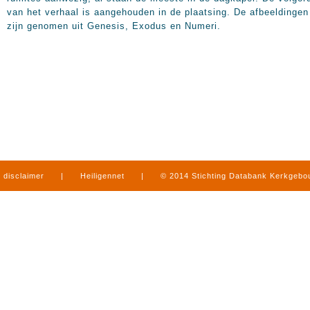
van het verhaal is aangehouden in de plaatsing. De afbeeldingen
zijn genomen uit Genesis, Exodus en Numeri.
disclaimer
|
Heiligennet
|
© 2014 Stichting Databank Kerkgeb
in Limburg
|
produced by
www.mediamens.nl