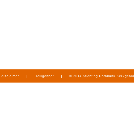
disclaimer
|
Heiligennet
|
© 2014 Stichting Databank Kerkgeb
in Limburg
|
produced by
www.mediamens.nl