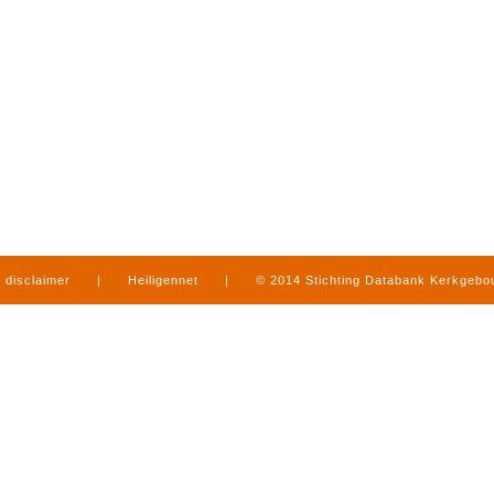
disclaimer
|
Heiligennet
|
© 2014 Stichting Databank Kerkgeb
in Limburg
|
produced by
www.mediamens.nl