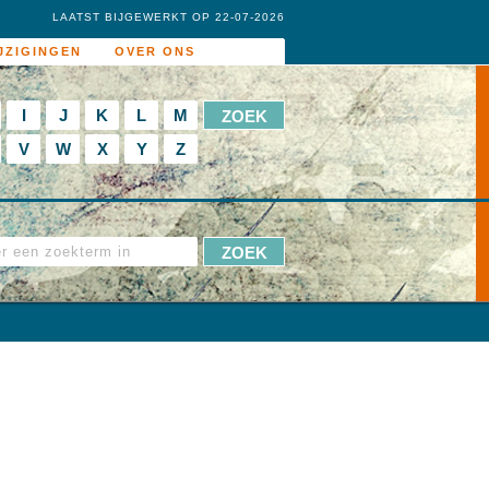
LAATST BIJGEWERKT OP 22-07-2026
JZIGINGEN
OVER ONS
I
J
K
L
M
V
W
X
Y
Z