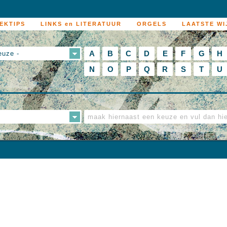
EKTIPS
LINKS en LITERATUUR
ORGELS
LAATSTE WI
A
B
C
D
E
F
G
H
euze -
N
O
P
Q
R
S
T
U