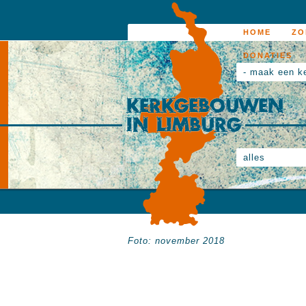
HOME
ZO
DONATIES
- maak een k
alles
Foto: november 2018