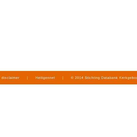
disclaimer
|
Heiligennet
|
© 2014 Stichting Databank Kerkgeb
in Limburg
|
produced by
www.mediamens.nl