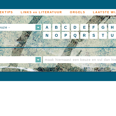
EKTIPS
LINKS en LITERATUUR
ORGELS
LAATSTE WI
A
B
C
D
E
F
G
H
euze -
N
O
P
Q
R
S
T
U