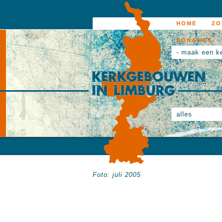
HOME
ZO
DONATIES
- maak een k
alles
Foto: juli 2005