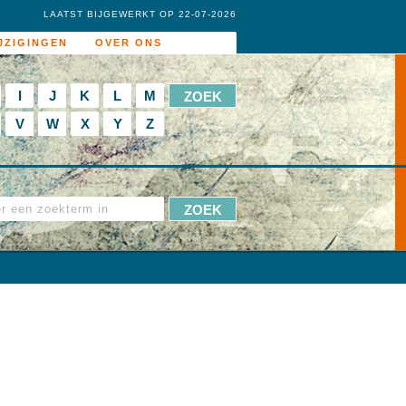
LAATST BIJGEWERKT OP 22-07-2026
JZIGINGEN
OVER ONS
I
J
K
L
M
V
W
X
Y
Z