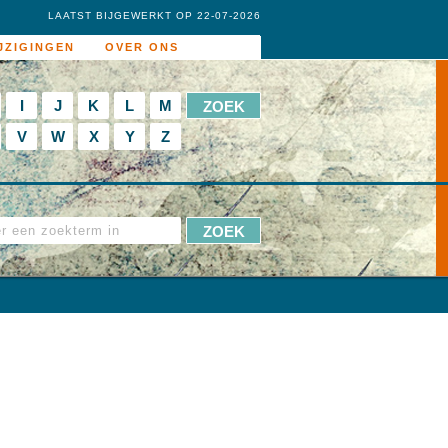
LAATST BIJGEWERKT OP 22-07-2026
JZIGINGEN
OVER ONS
I
J
K
L
M
V
W
X
Y
Z