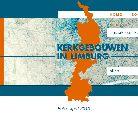
HOME
ZO
DONATIES
- maak een k
alles
Foto: april 2010