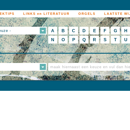
EKTIPS
LINKS en LITERATUUR
ORGELS
LAATSTE WI
A
B
C
D
E
F
G
H
euze -
N
O
P
Q
R
S
T
U