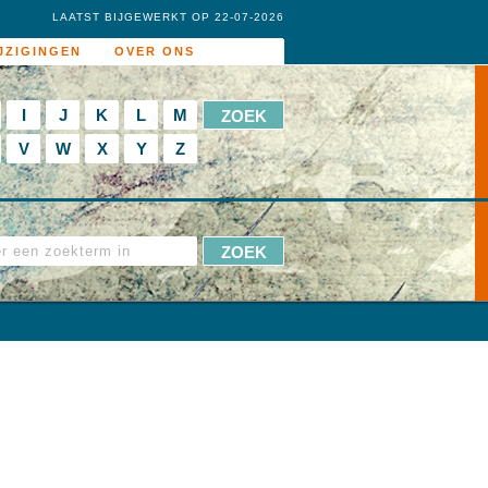
LAATST BIJGEWERKT OP 22-07-2026
JZIGINGEN
OVER ONS
I
J
K
L
M
V
W
X
Y
Z