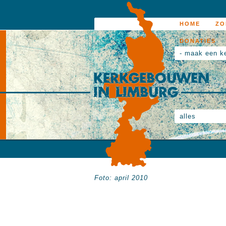
HOME
ZO
DONATIES
- maak een k
alles
Foto: april 2010