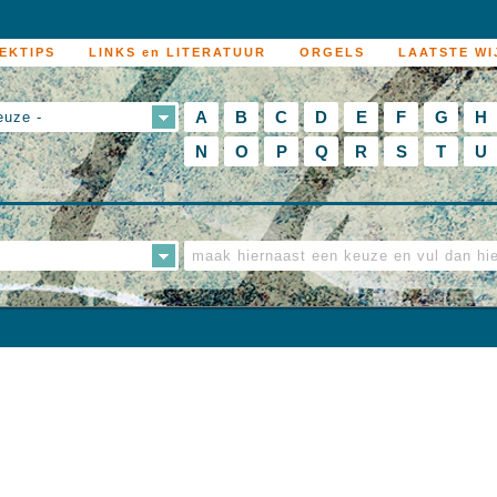
EKTIPS
LINKS en LITERATUUR
ORGELS
LAATSTE WI
A
B
C
D
E
F
G
H
euze -
N
O
P
Q
R
S
T
U