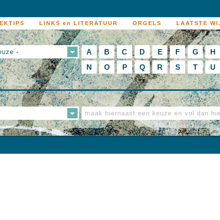
EKTIPS
LINKS en LITERATUUR
ORGELS
LAATSTE WI
A
B
C
D
E
F
G
H
euze -
N
O
P
Q
R
S
T
U