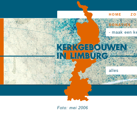
HOME
ZO
DONATIES
- maak een k
alles
Foto: mei 2006