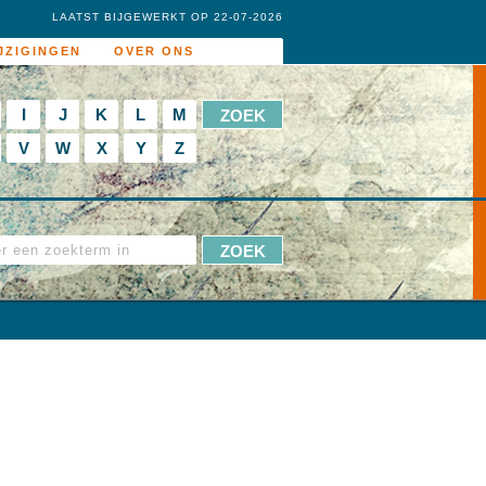
LAATST BIJGEWERKT OP 22-07-2026
JZIGINGEN
OVER ONS
I
J
K
L
M
V
W
X
Y
Z