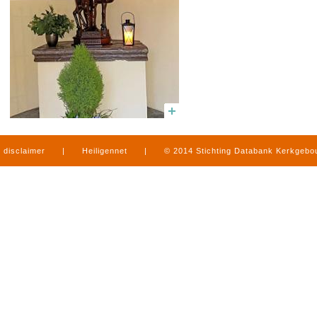
disclaimer
|
Heiligennet
|
© 2014 Stichting Databank Kerkgeb
in Limburg
|
produced by
www.mediamens.nl