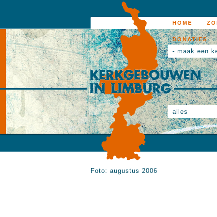
HOME
ZO
DONATIES
- maak een k
alles
Foto: augustus 2006