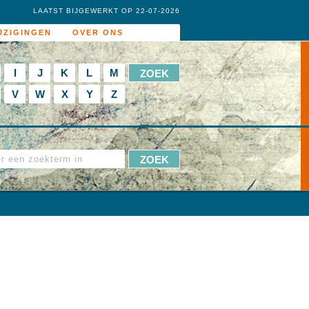
LAATST BIJGEWERKT OP 22-07-2026
JZIGINGEN
OVER ONS
I
J
K
L
M
V
W
X
Y
Z