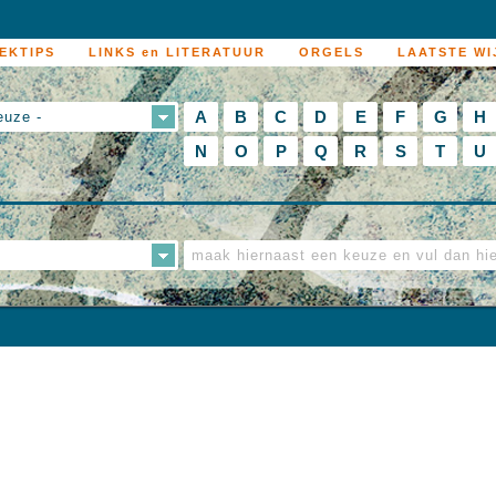
EKTIPS
LINKS en LITERATUUR
ORGELS
LAATSTE WI
A
B
C
D
E
F
G
H
euze -
N
O
P
Q
R
S
T
U