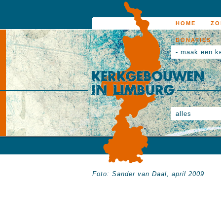
HOME
ZO
DONATIES
- maak een k
alles
Foto: Sander van Daal, april 2009