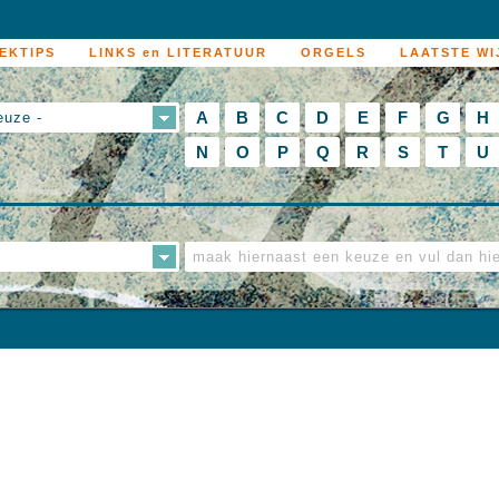
EKTIPS
LINKS en LITERATUUR
ORGELS
LAATSTE WI
A
B
C
D
E
F
G
H
euze -
N
O
P
Q
R
S
T
U