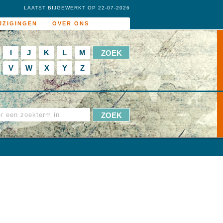
LAATST BIJGEWERKT OP 22-07-2026
JZIGINGEN
OVER ONS
I
J
K
L
M
V
W
X
Y
Z