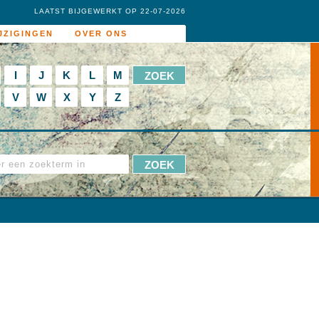
LAATST BIJGEWERKT OP 22-07-2026
JZIGINGEN
OVER ONS
I
J
K
L
M
V
W
X
Y
Z