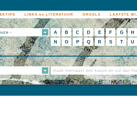
EKTIPS
LINKS en LITERATUUR
ORGELS
LAATSTE WI
A
B
C
D
E
F
G
H
euze -
N
O
P
Q
R
S
T
U