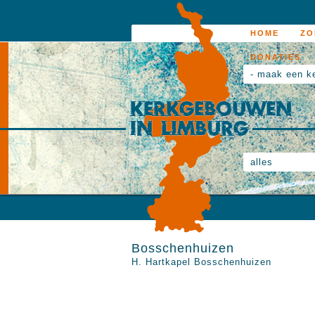
HOME
ZO
DONATIES
- maak een k
alles
Bosschenhuizen
H. Hartkapel Bosschenhuizen